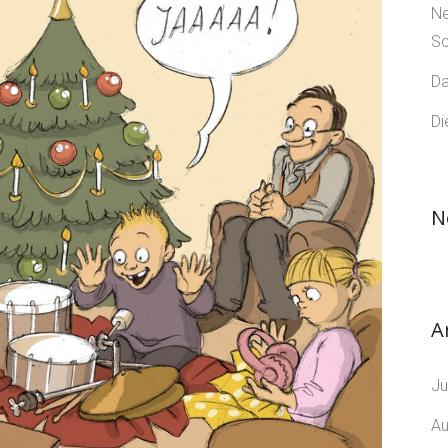
Ne
Sc
Da
Di
N
A
Ju
Au