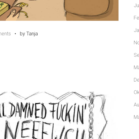
Ju
Fe
Ja
ents
•
by Tanja
N
Se
Mä
D
Ok
Au
Mä