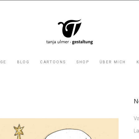
AGE
BLOG
CARTOONS
SHOP
ÜBER MICH
N
Va
La