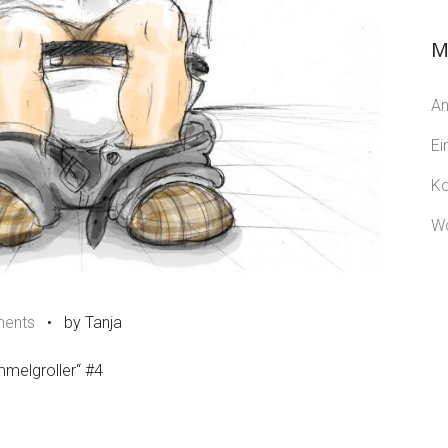
M
A
Ei
K
Wo
ents
•
by Tanja
ümmelgroller“ #4