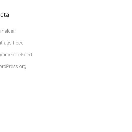
eta
nmelden
ntrags-Feed
ommentar-Feed
rdPress.org