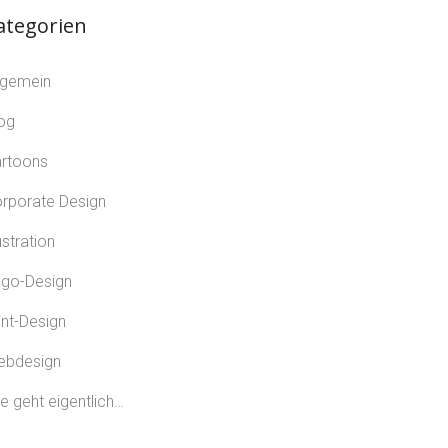
ategorien
lgemein
og
rtoons
rporate Design
lustration
go-Design
int-Design
ebdesign
e geht eigentlich…