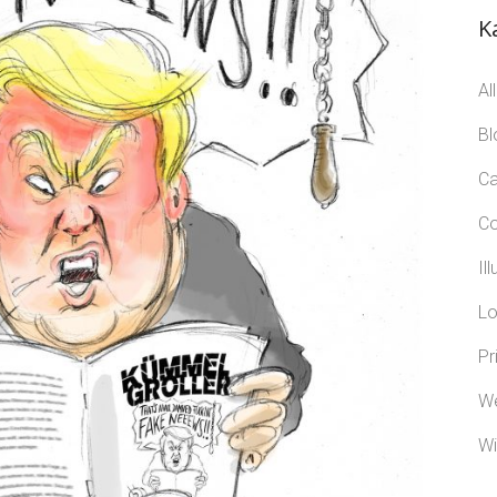
K
Al
Bl
Ca
Co
Il
Lo
Pr
W
Wi