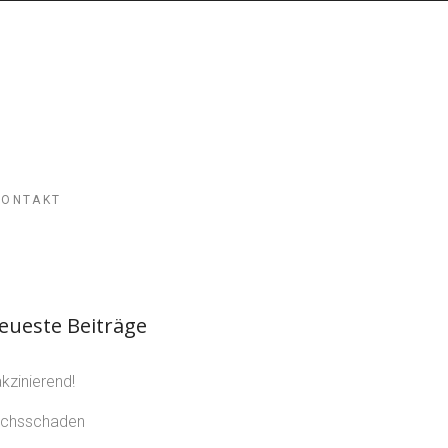
KONTAKT
eueste Beiträge
kzinierend!
chsschaden