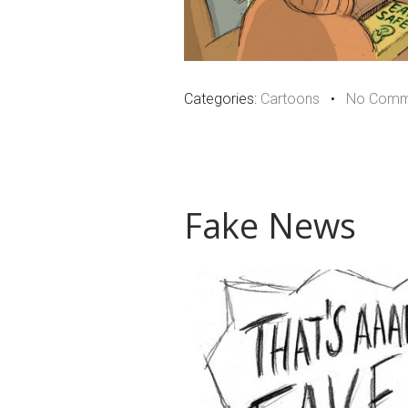
Categories:
Cartoons
•
No Comm
Fake News